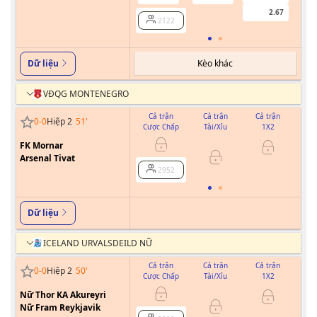
2.67
2122
Kèo khác
Dữ liệu
VĐQG MONTENEGRO
Cả trận
Cả trận
Cả trận
0
-
0
Hiệp 2
51
'
Cược Chấp
Tài/Xỉu
1X2
Cư
FK Mornar
Arsenal Tivat
2952
Dữ liệu
ICELAND URVALSDEILD NỮ
Cả trận
Cả trận
Cả trận
0
-
0
Hiệp 2
50
'
Cược Chấp
Tài/Xỉu
1X2
Cư
Nữ Thor KA Akureyri
Nữ Fram Reykjavik