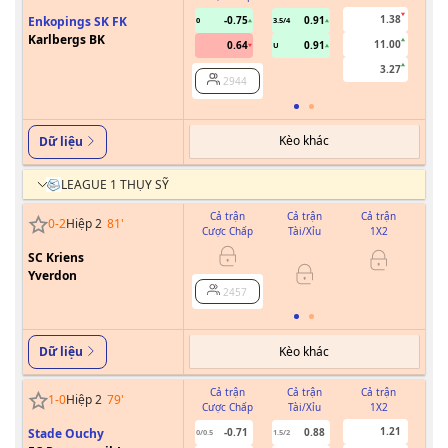
1.38
Enkopings SK FK
-0.75
0.91
0
3.5/4
Karlbergs BK
11.00
0.64
0.91
U
3.27
2944
Kèo khác
Dữ liệu
LEAGUE 1 THỤY SỸ
Cả trận
Cả trận
Cả trận
0
-
2
Hiệp 2
81
'
Cược Chấp
Tài/Xỉu
1X2
Cư
SC Kriens
Yverdon
2457
Kèo khác
Dữ liệu
Cả trận
Cả trận
Cả trận
1
-
0
Hiệp 2
79
'
Cược Chấp
Tài/Xỉu
1X2
Cư
1.21
Stade Ouchy
-0.71
0.88
0/0.5
1.5/2