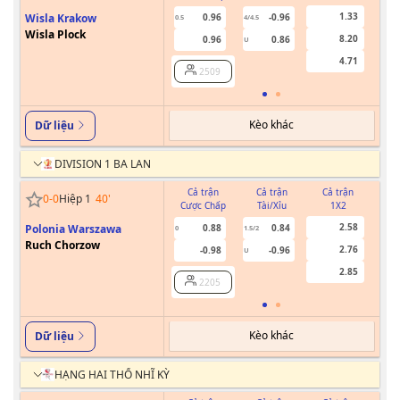
1.33
Wisla Krakow
0.96
-0.96
0.5
4/4.5
Wisla Plock
8.20
0.96
0.86
U
4.71
2509
Kèo khác
Dữ liệu
DIVISION 1 BA LAN
Cả trận
Cả trận
Cả trận
0
-
0
Hiệp 1
40
'
Cược Chấp
Tài/Xỉu
1X2
Cư
2.58
Polonia Warszawa
0.88
0.84
0
1.5/2
Ruch Chorzow
2.76
-0.98
-0.96
U
2.85
2205
Kèo khác
Dữ liệu
HẠNG HAI THỔ NHĨ KỲ