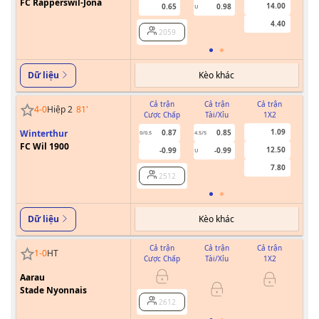
FC Rapperswil-Jona
14.00
0.65
0.98
U
4.40
2059
Kèo khác
Dữ liệu
Cả trận
Cả trận
Cả trận
4
-
0
Hiệp 2
81
'
Cược Chấp
Tài/Xỉu
1X2
Cư
1.09
Winterthur
0.87
0.85
0/0.5
4.5/5
FC Wil 1900
12.50
-0.99
-0.99
U
7.80
2512
Kèo khác
Dữ liệu
Cả trận
Cả trận
Cả trận
1
-
0
HT
Cược Chấp
Tài/Xỉu
1X2
Cư
Aarau
Stade Nyonnais
2612