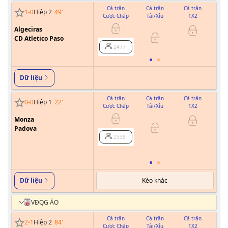
Cả trận
Cả trận
Cả trận
1
-
0
Hiệp 2
49
'
Cược Chấp
Tài/Xỉu
1X2
Cư
Algeciras
CD Atletico Paso
2477
Dữ liệu
Cả trận
Cả trận
Cả trận
0
-
0
Hiệp 1
22
'
Cược Chấp
Tài/Xỉu
1X2
Cư
Monza
0/0.5
Padova
2338
Kèo khác
Dữ liệu
VĐQG ÁO
Cả trận
Cả trận
Cả trận
2
-
1
Hiệp 2
84
'
Cược Chấp
Tài/Xỉu
1X2
Cư