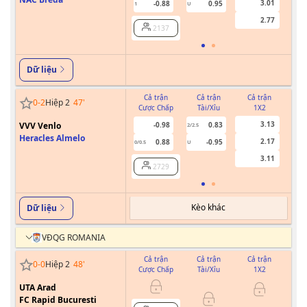
3.01
-0.88
0.95
1
U
2.77
2137
Dữ liệu
Cả trận
Cả trận
Cả trận
0
-
2
Hiệp 2
47
'
Cược Chấp
Tài/Xỉu
1X2
Cư
3.13
VVV Venlo
-0.98
0.83
2/2.5
Heracles Almelo
2.17
0.88
-0.95
0/0.5
U
3.11
2729
Kèo khác
Dữ liệu
VĐQG ROMANIA
Cả trận
Cả trận
Cả trận
0
-
0
Hiệp 2
48
'
Cược Chấp
Tài/Xỉu
1X2
Cư
UTA Arad
FC Rapid Bucuresti