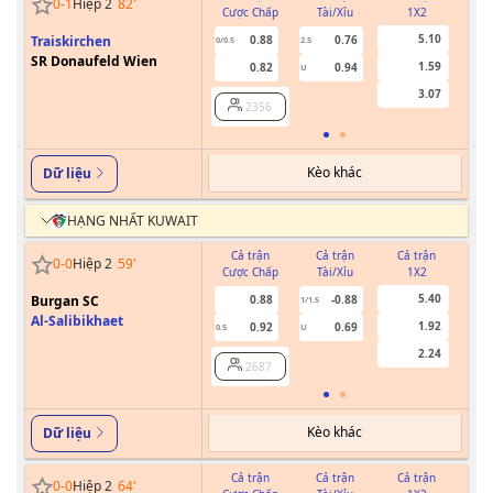
0
-
1
Hiệp 2
82
'
Cược Chấp
Tài/Xỉu
1X2
Cư
5.10
Traiskirchen
0.88
0.76
0/0.5
2.5
SR Donaufeld Wien
1.59
0.82
0.94
U
3.07
2356
Kèo khác
Dữ liệu
HẠNG NHẤT KUWAIT
Cả trận
Cả trận
Cả trận
0
-
0
Hiệp 2
59
'
Cược Chấp
Tài/Xỉu
1X2
Cư
5.40
Burgan SC
0.88
-0.88
1/1.5
Al-Salibikhaet
1.92
0.92
0.69
0.5
U
2.24
2687
Kèo khác
Dữ liệu
Cả trận
Cả trận
Cả trận
0
-
0
Hiệp 2
64
'