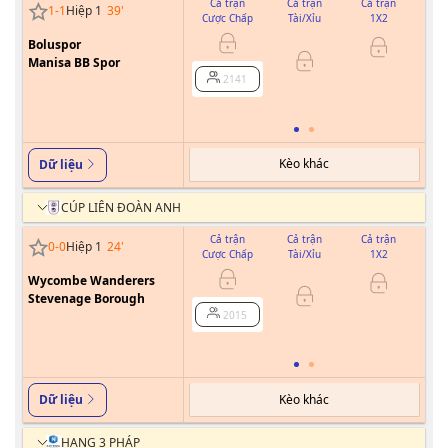
Cả trận
Cả trận
Cả trận
1
-
1
Hiệp 1
39
'
Cược Chấp
Tài/Xỉu
1X2
Cư
Boluspor
Manisa BB Spor
0/0.5
2141
Kèo khác
Dữ liệu
CÚP LIÊN ĐOÀN ANH
Cả trận
Cả trận
Cả trận
0
-
0
Hiệp 1
24
'
Cược Chấp
Tài/Xỉu
1X2
Cư
Wycombe Wanderers
0
Stevenage Borough
2015
Kèo khác
Dữ liệu
HẠNG 3 PHÁP