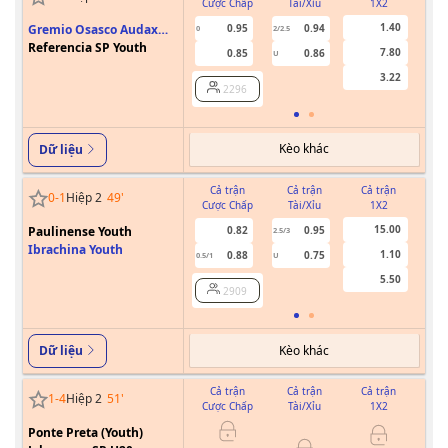
Cược Chấp
Tài/Xỉu
1X2
Cư
1.40
Gremio Osasco Audax
0.95
0.94
0
2/2.5
Youth
Referencia SP Youth
7.80
0.85
0.86
U
3.22
2296
Kèo khác
Dữ liệu
Cả trận
Cả trận
Cả trận
0
-
1
Hiệp 2
49
'
Cược Chấp
Tài/Xỉu
1X2
Cư
15.00
Paulinense Youth
0.82
0.95
2.5/3
Ibrachina Youth
1.10
0.88
0.75
0.5/1
U
5.50
2909
Kèo khác
Dữ liệu
Cả trận
Cả trận
Cả trận
1
-
4
Hiệp 2
51
'
Cược Chấp
Tài/Xỉu
1X2
Cư
Ponte Preta (Youth)