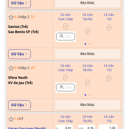
Kèo khác
Dữ liệu
Cả trận
Cả trận
Cả trận
0
-
2
Hiệp 2
51
'
Cược Chấp
Tài/Xỉu
1X2
Cư
Santos (Trẻ)
Sao Bento SP (Trẻ)
2752
Kèo khác
Dữ liệu
Cả trận
Cả trận
Cả trận
0
-
0
Hiệp 2
47
'
Cược Chấp
Tài/Xỉu
1X2
Cư
Sfera Youth
XV de Jau (Trẻ)
2158
Kèo khác
Dữ liệu
Cả trận
Cả trận
Cả trận
1
-
0
HT
Cược Chấp
Tài/Xỉu
1X2
Cư
1.42
Uniao Sao Joao (Youth)
0.81
0.76
0
2.5/3