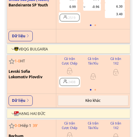
Bandeirante SP Youth
6.30
0.99
-0.96
U
3.40
2519
Dữ liệu
VĐQG BULGARIA
Cả trận
Cả trận
Cả trận
1
-
0
HT
Cược Chấp
Tài/Xỉu
1X2
Cư
Levski Sofia
Lokomotiv Plovdiv
2408
Kèo khác
Dữ liệu
HẠNG HAI ĐỨC
Cả trận
Cả trận
Cả trận
0
-
0
Hiệp 1
39
'
Cược Chấp
Tài/Xỉu
1X2
Cư
Bochum
0